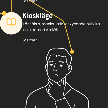
Läs mer
Kioskläge
Kör säkra, manipulationsskyddade publika
kiosker med AmiOS
Läs mer