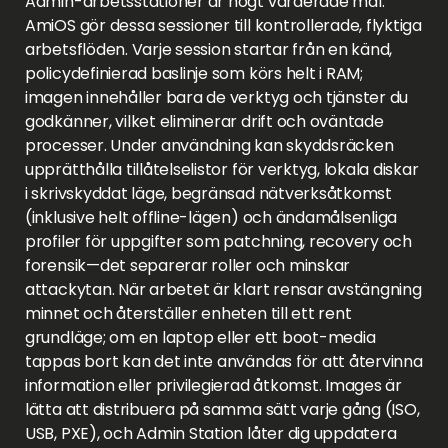
Admin-arbetsstationer är högt värderade mål.
AmiOS gör dessa sessioner till kontrollerade, flyktiga
arbetsflöden. Varje session startar från en känd,
policydefinierad baslinje som körs helt i RAM;
imagen innehåller bara de verktyg och tjänster du
godkänner, vilket eliminerar drift och oväntade
processer. Under användning kan skyddsräcken
upprätthålla tillåtelselistor för verktyg, lokala diskar
i skrivskyddat läge, begränsad nätverksåtkomst
(inklusive helt offline-lägen) och ändamålsenliga
profiler för uppgifter som patchning, recovery och
forensik—det separerar roller och minskar
attackytan. När arbetet är klart rensar avstängning
minnet och återställer enheten till ett rent
grundläge; om en laptop eller ett boot-media
tappas bort kan det inte användas för att återvinna
information eller privilegierad åtkomst. Images är
lätta att distribuera på samma sätt varje gång (ISO,
USB, PXE), och Admin Station låter dig uppdatera